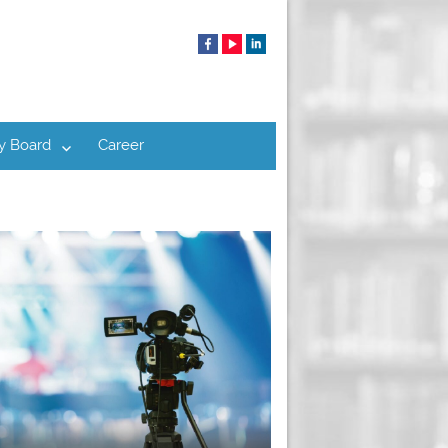
y Board
Career