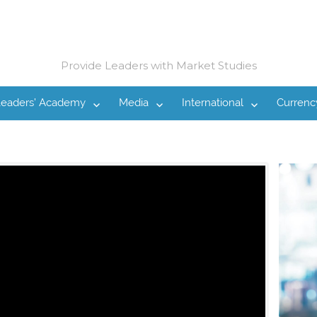
Provide Leaders with Market Studies
Leaders’ Academy
Media
International
Currenc