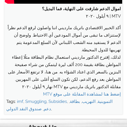
menu
اموال الدعم شارفت على النهاية، فما البديل؟
MTV | ٩ أيلول ٢٠٢٠
أكد الخبير الاقتصادي باتريك مارديني اننا واصلون لرفع الدعم نظراً
لإستنزاف ما تبقى من أموال المودعين أي الاحتياط. واوضح أن
الدعم لا يستفيد منه الشعب اللبناني لأن السلع المدعومة يتم
تهريبها للدول المحيطة.
لذلك، إقترح الدكتور مارديني استعمال نظام البطاقة مثلًا إعطاء
المواطن بطاقة بقيمة 200 ألف ليرة ليتمكن من شراء صفيحة
البنزين بالسعر الذي اعتاد الشؤاء به. من هنا، لا ترتفع الأسعار على
المواطن بعد رفع الدعم، لكن تكون السلع أغلى على المهربين.
مقابلة الدكتور باتريك مارديني مع MTV نهار ٩ أيلول ٢٠٢٠
إضغط هنا لمشاهدة المقابلة على موقع MTV
Tags:
imf
,
Smuggling
,
Subsidies
,
,
بطاقة
,
التهريب
,
التموينية
صندوق النقد الدولي
,
دعم
,