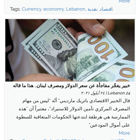
More
,
اقتصاد
,
نقدية
,
Lebanon
,
economy
,
Currency
Tags:
خبير يفجّر مفاجأة عن سعر الدولار ومصرف لبنان.. هذا ما قاله
Lebanon 24 | ٢٤ أيلول ٢٠٢١
قال الخبير الاقتصادي باتريك مارديني” أنّه “ليس من مهام
المصرف المركزي تأمين الدولار للاستيراد”، معتبراً أن “هذه
الممارسة هي هرطقة ابتدعتها الحكومات المتعاقبة للسطوة
على أموال المودعين”.
More