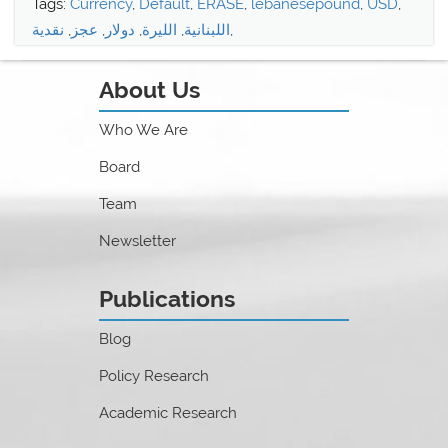
Tags:
Currency
,
Default
,
ERASE
,
lebanesepound
,
USD
,
,
اللبنانية
,
الليرة
,
دولار
,
عجز
,
نقدية
About Us
Who We Are
Board
Team
Newsletter
Publications
Blog
Policy Research
Academic Research