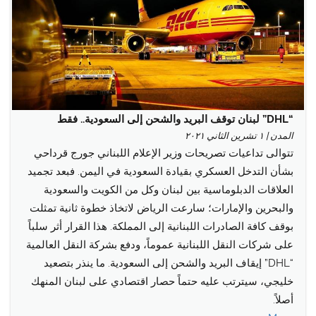
“DHL” لبنان توقف البريد والشحن إلى السعودية.. فقط
المدن | ١ تشرين الثاني ٢٠٢١
تتوالى تداعيات تصريحات وزير الإعلام اللبناني جورج قرداحي
بشأن التدخل العسكري بقيادة السعودية في اليمن. فبعد تجميد
العلاقات الدبلوماسية بين لبنان وكل من الكويت والسعودية
والبحرين والإمارات؛ سارعت الرياض لاتخاذ خطوة ثانية تمثلت
بوقف كافة الصادرات اللبنانية إلى المملكة. هذا القرار أثر سلباً
على شركات النقل اللبنانية عموماً، ودفع بشركة النقل العالمية
“DHL” إيقاف البريد والشحن إلى السعودية. ما ينذر بتصعيد
خليجي، سيترتب عليه حتماً حصار اقتصادي على لبنان المنهك
أصلاً.