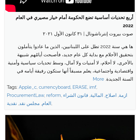
menu
أربع تحديات أساسية تضع الحكومة أمام خيار مصيري في العام
2022
صوت بيروت إنترناشونال | ٣١ كانون الأول ٢٠٢١
ها هي سنة 2022 تطل على اللبنانيين، الذين ما عادوا يتأملون
بتحقيق الأحلام مع بداية كل عام جديد، فأصبحت أيامُهم شبيهة
بالأخرى، لا أحلام، لا أمنيات ولا آمال، وسط تحديات سياسية وأمنية
واقتصادية واجتماعية، يعلم مسبقاً أنها ستكون رفيقة أيامه في
السنة الجديدة.
More
Tags:
Apple_c
,
currencyboard
,
ERASE
,
imf
,
ازمة
,
اصلاح
,
المالية
,
قانون الشراء
,
reform
,
ProcurementLaw
,
العام
,
مجلس نقد
,
نقدية