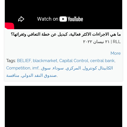
ما هي الاجراءات الاكثر فعالية، كبديل عن خطة التعافي وثغراتها؟
RLL | ٢١ نيسان ٢٠٢٢
More
Tags:
BELIEF
,
blackmarket
,
Capital Control
,
central bank
,
الكابيتال كونترول
,
المركزي
,
سوداء
,
سوق
,
,
imf
,
Competition
,
صندوق النقد الدولي
,
منافسة