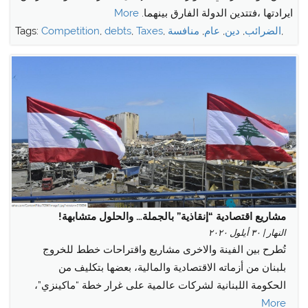
ايرادتها ،فتتدين الدولة الفارق بينهما.
More
,
الضرائب
,
دين
,
عام
,
منافسة
,
Taxes
,
debts
,
Competition
Tags:
مشاريع اقتصادية “إنقاذية” بالجملة… والحلول متشابهة!
النهار | ٣٠ أيلول ٢٠٢٠
تُطرح بين الفينة والاخرى مشاريع واقتراحات خطط للخروج
بلبنان من أزماته الاقتصادية والمالية، بعضها بتكليف من
الحكومة اللبنانية لشركات عالمية على غرار خطة “ماكينزي”،
More