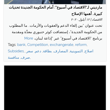
مارديني لـ”الاقتصاد في أسبوع”: أمام الحكومة الجديدة تحديات
كبيرة.. أهمها الإصلاح
الاقتصاد | ١٢ أيلول ٢٠٢٠
تحت عنوان “بين إلغاء الدعم و​​العقوبات​​ والأزمات.. ما المطلوب
من الحكومة الجديدة”، إستضافت ​كوثر حنبوري​ معدَّة ومقدمة
برنامج “الاقتصاد في أسبوع” عبر “إذاعة لبنان،
More
Tags:
bank
,
Competition
,
exchangerate
,
reform
,
اصلاح
,
التموينية
,
المصارف
,
بطاقة
,
دعم
,
سعر
,
,
Subsidies
,
صرف
,
منافسة