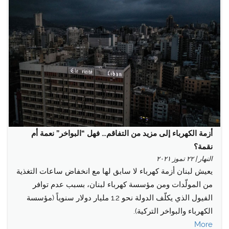
أزمة الكهرباء إلى مزيد من التفاقم… فهل “البواخر” نعمة أم
نقمة؟
النهار | ٢٢ تموز ٢٠٢١
يعيش لبنان أزمة كهرباء لا سابق لها مع انخفاض ساعات التغذية
من المولّدات ومن مؤسسة كهرباء لبنان، بسبب عدم توافر
الفيول الذي يكلّف الدولة نحو 1.2 مليار دولار سنوياً (مؤسسة
الكهرباء والبواخر التركية).
More