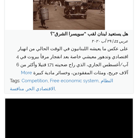
هل يستعيد لبنان لقب “سويسرا الشرق”؟
عربي 21 | ٢٩ آب ٢٠٢٠
على عكس ما يعيشه اللبنانيون في الوقت الحالي من انهيار
اقتصادي وتدهور معيشي خاصة بعد انفجار مرفأ بيروت في 4
آب/أغسطس الجاري، الذي راح ضحيته 171 قتيلا وأكثر من 6
آلاف جريح، ومئات المفقودين، وخسائر مادية كبيرة
More
النظام
,
Free economic system
,
Competition
Tags:
,
الاقتصادي الحر
,
منافسة