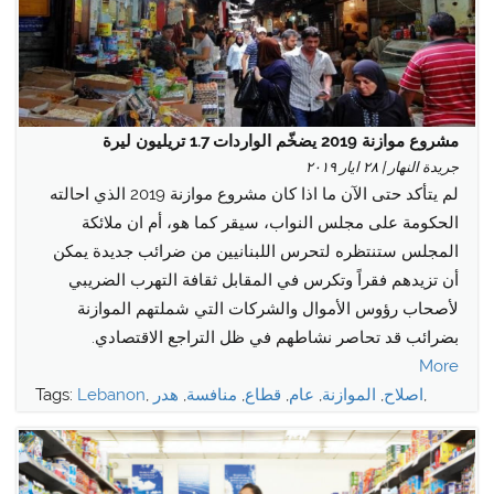
مشروع موازنة 2019 يضخّم الواردات 1.7 تريليون ليرة
جريدة النهار | ٢٨ ايار ٢٠١٩
لم يتأكد حتى الآن ما اذا كان مشروع موازنة 2019 الذي احالته
الحكومة على مجلس النواب، سيقر كما هو، أم ان ملائكة
المجلس ستنتظره لتحرس اللبنانيين من ضرائب جديدة يمكن
أن تزيدهم فقراً وتكرس في المقابل ثقافة التهرب الضريبي
لأصحاب رؤوس الأموال والشركات التي شملتهم الموازنة
بضرائب قد تحاصر نشاطهم في ظل التراجع الاقتصادي.
More
,
اصلاح
,
الموازنة
,
عام
,
قطاع
,
منافسة
,
هدر
,
Lebanon
Tags: