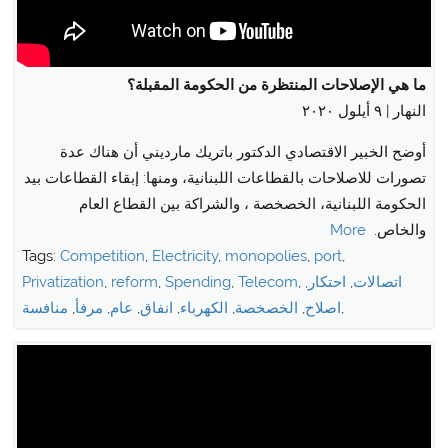
ما هي الإصلاحات المنتظرة من الحكومة المقبلة؟
النهار | ٩ أيلول ٢٠٢٠
أوضح الخبير الاقتصادي الدكتور باتريك مارديني أن هناك عدة
تصورات للاصلاحات بالقطاعات اللبنانية، ومنها: إبقاء القطاعات بيد
الحكومة اللبنانية، الخصخصة ، والشراكة بين القطاع العام
والخاص.
More
Tags:
Competition
,
Electricity
,
monopolies
,
port
,
اتصالات
,
احتكار
,
,
Telecom
,
Spending
,
reform
,
Privatization
,
اصلاح
,
الخصخصة
,
الكهرباء
,
انفاق
,
عام
,
مرفأ
,
منافسة