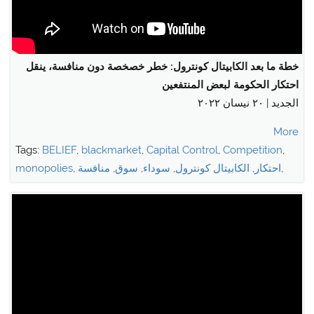
خطة ما بعد الكابيتال كونترول: خطر خصخصة دون منافسة، ينقل
احتكار الحكومة لبعض المنتفعين
الجديد | ٢٠ نيسان ٢٠٢٢
More
Tags:
BELIEF
,
blackmarket
,
Capital Control
,
Competition
,
,
احتكار
,
الكابيتال كونترول
,
سوداء
,
سوق
,
منافسة
,
monopolies