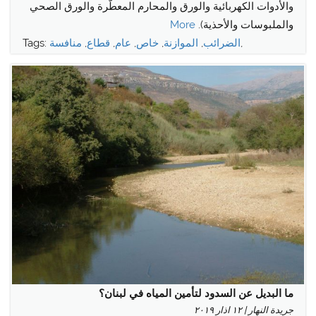
والأدوات الكهربائية والورق والمحارم المعطّرة والورق الصحي
والملبوسات والأحذية).
More
,
الضرائب
,
الموازنة
,
خاص
,
عام
,
قطاع
,
منافسة
Tags:
ما البديل عن السدود لتأمين المياه في لبنان؟
جريدة النهار | ١٢ اذار ٢٠١٩