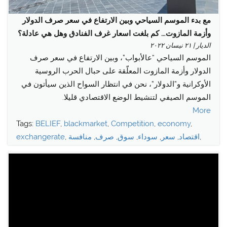
menu
مع بدء الموسم السياحي وبين الارتفاع في سعر صرف الدولار
وأزمة المازوت… كم بلغت اسعار غرف الفنادق وهل هي عادلة؟
الديار | ٢١ نيسان ٢٠٢٢
الموسم السياحي “عالأبواب”، وبين الارتفاع في سعر صرف
الدولار وأزمة المازوت المعلّقة على حبال الحرب الروسية
الأوكرانية و”الدولار”، نحن في انتظار السواح الذين سيأتون في
الموسم الصيفي لتنشيط الوضع الاقتصادي قليلا.
More
Tags:
BELIEF
,
blackmarket
,
Competition
,
economy
,
,
اقتصاد
,
سعر
,
سوداء
,
سوق
,
صرف
,
منافسة
,
exchangerate