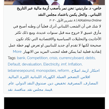
خاص- د. مارديني: نحن نمر بأصعب أزمة مالية عبر التاريخ
اللبناني… والحل يكمن باعتماد مجلس النقد
AlKalima Online | ٨ تشرين الأول ٢٠٢٠
لا شك في أن الشعب اللبناني أدرك فعلياً ان وطنه أصبح في
مأزق عميق لا خروج منه قبل سنوات عديدة، ومع ذلك تكثر
الأحاديث والتحليلات السياسية والاقتصادية التي تكاد تكون
صحيحة لكنها لا تقدم أي جديد للبنانيين او تعرض لهم خطة عمل
إنقاذية فعلية لما يمكن فعله لتجنب المزيد من الانهيار.
More
Tags:
bank
,
Competition
,
crisis
,
currencyboard
,
debts
,
Default
,
devaluation
,
Electricity
,
imf
,
Inflation
,
احتكار
,
ازمة
,
اصلاح
,
,
reform
,
monopolies
,
lebanesepound
افلاس
,
التضخم
,
العملة
,
الكهرباء
,
اللبنانية
,
الليرة
,
المالية
,
المصارف
,
المصرفية
,
تخفيض
,
دين
,
صندوق النقد الدولي
,
عام
,
,
قيمة
,
مجلس نقد
,
منافسة
,
نقد