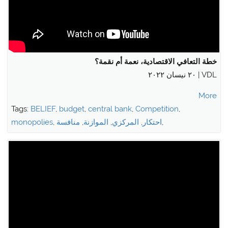
خطة التعافي الاقتصادية، نعمة أم نقمة؟
VDL | ٢٠ نيسان ٢٠٢٢
More
Tags:
BELIEF
,
budget
,
central bank
,
Competition
,
,
احتكار
,
المركزي
,
الموازنة
,
منافسة
,
monopolies