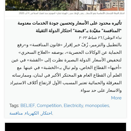
تأثيره محدود على الأسعار وتحسين جودة الخدمات معدومة
“المنافسة” مقيّدة بـ”قبضة” احتكار الدولة الثقيلة
نداء الوطن | ٢٦ شباط ٢٠٢٢
بالتطبيل والتزمير، زُفّ خبر إقرار «قانون المنافسة» و»رفع
الحماية عن الوكالات الحصرية»، بوصفه «العلاج السحري»
لتخفيض الأسعار. الدولة البصيرة نظرت إلى «القشة» في عين
«أخيها» القطاع الخاص، ولم تبالِ بـ»الخشبة» في عينها. مع
العلم أن القطاع العام هو المحتكر الأكبر في لبنان، وممارساته
المعرقلة والحمائية تعتبر المسبب الأول لارتفاع أكلاف الاستيراد
والاسعار على حد سواء.
More
Tags:
BELIEF
,
Competition
,
Electricity
,
monopolies
,
,
احتكار
,
الكهرباء
,
منافسة