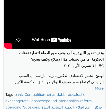
وقف تدهور الليرة يبدأ مع وقف طبع العملة لتغطية نفقات
الحكومة. ما هي تحديات هذا الإصلاح وكيف ينجح؟
LBC | ٦ تشرين الأول ٢٠٢٠
أوضح الخبير الاقتصادي الدكتور باتريك مارديني أن السبب
الرئيسي لإرتفاع سعر صرف الدولار هو إنفاق الحكومة الكبير،
More
Tags:
bank
,
Competition
,
crisis
,
debts
,
devaluation
,
exchangerate
,
lebanesepound
,
monopolies
,
reform
,
احتكار
,
ازمة
,
اصلاح
,
العملة
,
اللبنانية
,
الليرة
,
,
Subsidies
,
Spending