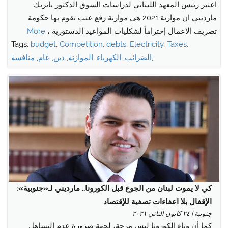
اعتبر رئيس المعهد اللبناني لدراسات السوق الدكتور باتريك
مارديني ان موازنة 2021 هي موازنة رفع عتب تقوم بها حكومة
تصريف الاعمال إحتراماً لشكليات المواعيد الدستورية ،
More
Tags:
budget
,
Competition
,
debts
,
Electricity
,
Taxes
,
,
الضرائب
,
الكهرباء
,
الموازنة
,
دين
,
عام
,
منافسة
كي لا يموت لبنان من الجوع قبل الكورونا.. مارديني لـ«جنوبية»:
الإقفال بلا اعفاءات تصفية للإقتصاد
جنوبية | ٢٤ كانون الثاني ٢٠٢١
كما أن وباء الكورونا ليس مزحة، لجهة ضرورة عدم التساهل