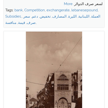
لسعر صرف الدولار.
More
Tags:
bank
,
Competition
,
exchangerate
,
lebanesepound
,
العملة
,
اللبنانية
,
الليرة
,
المصارف
,
تخفيض
,
دعم
,
سعر
,
,
Subsidies
,
صرف
,
قيمة
,
منافسة