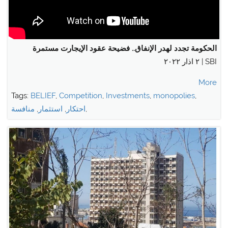
الحكومة تجدد لهدر الإنفاق.. فضيحة عقود الإيجارت مستمرة
SBI | ٢ اذار ٢٠٢٢
More
Tags:
BELIEF
,
Competition
,
Investments
,
monopolies
,
,
احتكار
,
استثمار
,
منافسة