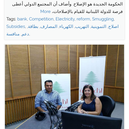
الحكومة الجديدة هو الإصلاح. وأضاف أن ​المجتمع الدولي​ أعطى
فرصة للدولة اللبنانية للقيام بالإصلاحات،
More
Tags:
bank
,
Competition
,
Electricity
,
reform
,
Smuggling
,
اصلاح
,
التموينية
,
التهريب
,
الكهرباء
,
المصارف
,
بطاقة
,
,
Subsidies
,
دعم
,
منافسة