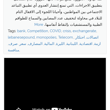
بتطبيق الاجراءات، التي تمنع إنتشار العدوى أي تطبيق التباعد
الاجتماعي بين المواطنين، وأحيانا اللجوء إلى الاقفال التام
للبلاد في محاولة لتخفيف عدد المصابين والسماح للطواقم
الطبية والمستشفيات بإلتقاط أنفاسها،
More
Tags:
bank
,
Competition
,
COVID
,
crisis
,
exchangerate
,
اتصالات
,
احتكار
,
,
Telecom
,
monopolies
,
lebanesepound
ازمة
,
اقتصادية
,
اللبنانية
,
الليرة
,
المالية
,
المصارف
,
سعر
,
صرف
,
,
منافسة