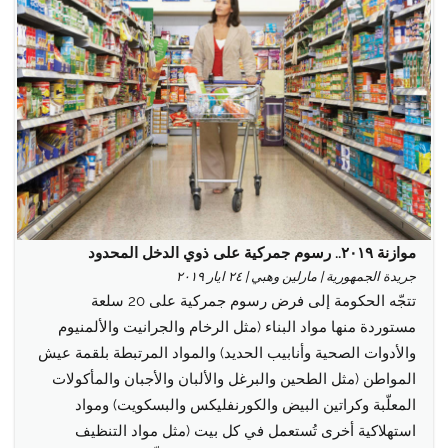
موازنة ٢٠١٩.. رسوم جمركية على ذوي الدخل المحدود
جريدة الجمهورية | مارلين وهبي | ٢٤ ايار ٢٠١٩
تتجّه الحكومة إلى فرض رسوم جمركية على 20 سلعة
مستوردة منها مواد البناء (مثل الرخام والجرانيت والألمنيوم
والأدوات الصحية وأنابيب الحديد) والمواد المرتبطة بلقمة عيش
المواطن (مثل الطحين والبرغل والألبان والأجبان والمأكولات
المعلّبة وكراتين البيض والكورنفليكس والبسكويت) ومواد
استهلاكية أخرى تُستعمل في كل بيت (مثل مواد التنظيف