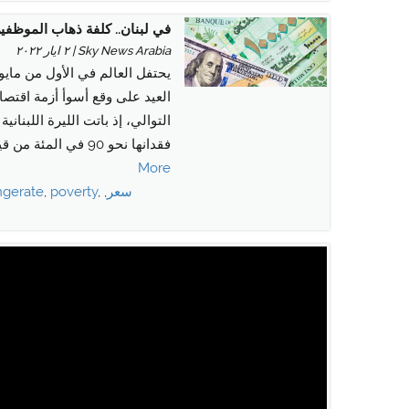
في لبنان.. كلفة ذهاب الموظفي
Sky News Arabia | ٢ ايار ٢٠٢٢
يحتفل العالم في الأول من مايو
العيد على وقع أسوأ أزمة اقتصادي
التوالي، إذ باتت الليرة اللبناني
فقدانها نحو 90 في المئة من قيمتها حتى الساعة.
More
سعر
,
,
poverty
,
ngerate