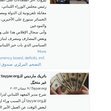
رئيس مجلس الوزراء اللبناني، 
مقابلة تلفزيونية إن الدولة و
الخسائر ستوزع على الأخيرين،
والمودعين.
وأتى سجال الإفلاس هذا على وق
وبعض المصارف ومصرف لبنان ال
السياسي الذي بات خبز اللبناني
More
urrency board
,
deficits
,
imf
,
,
التضخم
,
المركزي
,
صندوق ال
با
غير متخيّل
Tayyar.org | ٩ نيسان ٢٠٢٢
شرح مدير المعهد اللبناني لدر
للـtayyar.org أن السب
لبعض الوقت عن العمل الأمر ال