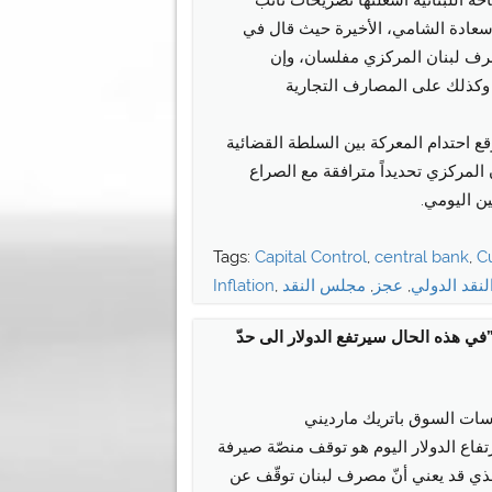
سعادة الشامي، الأخيرة حيث قال في
مصرف لبنان المركزي مفلسان، وإن
 وكذلك على المصارف التجارية
ع احتدام المعركة بين السلطة القضائية
مركزي تحديداً مترافقة مع الصراع
ين اليومي.
Tags:
Capital Control
,
central bank
,
C
نقد الدولي
,
عجز
,
مجلس النقد
,
Inflation
تريك مارديني للـtayyar.org:”في هذه الحال سيرتفع الدولار الى حدّ
اسات السوق باتريك مارديني
ب وراء ارتفاع الدولار اليوم هو توقف منصّة صيرفة
ذي قد يعني أنّ مصرف لبنان توقّف عن