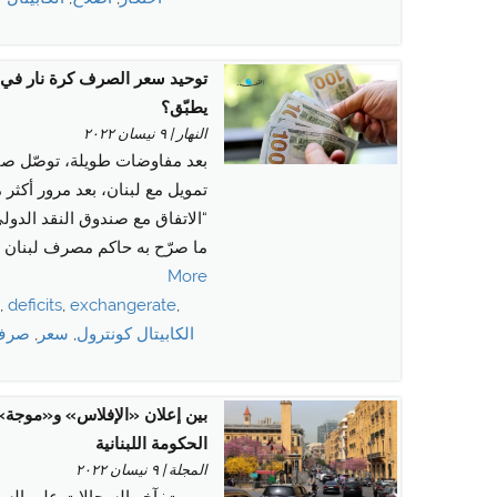
توحيد سعر الصرف كرة نار في 
يطبّق؟
النهار | ٩ نيسان ٢٠٢٢
بعد مفاوضات طويلة، توصّل صند
تمويل مع لبنان، بعد مرور أكثر 
“الاتفاق مع صندوق النقد الد
ما صرّح به حاكم مصرف لبنان لوك
More
d
,
deficits
,
exchangerate
,
الكابيتال كونترول
,
سعر
,
صرف
بين إعلان «الإفلاس» و«موجة»
الحكومة اللبنانية
المجلة | ٩ نيسان ٢٠٢٢
بيروت: آخر السجالات على الساح