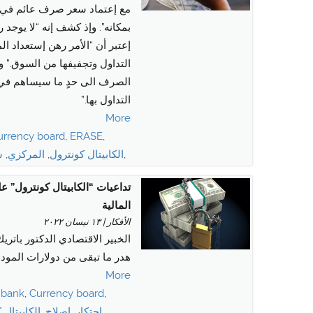
مع إعتماد سعر صرف عائم في ال
بمكانه”. وإذ كشف إنه “لا يوجد
إعتبر أن “الأمر رهن إستعداد
التداول وتجفيفها من السوق.” و
الصرف الى حدٍ ما سيساهم في إعا
التداول بها.”
More
urrency board
,
ERASE
,
,
الكابيتال كونترول
,
المركزي
,
س
تداعيات “الكابيتال كونترول” عل
المالية
الأفكار | ١٣ نيسان ٢٠٢٢
الخبير الاقتصادي الدكتور باتري
هدر ما تبقى من دولارات المود
More
 bank
,
Currency board
,
احتكار
,
اصلاح
,
الكابيتال 