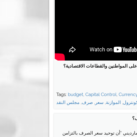
، على المواطنين والقطاعات الاقتصادية؟
Tags:
budget
,
Capital Control
,
Currenc
ونترول
,
الموازنة
,
سعر
,
صرف
,
مجلس النقد
ف؟
 مارديني “أن توحيد سعر الصرف بالتزامن