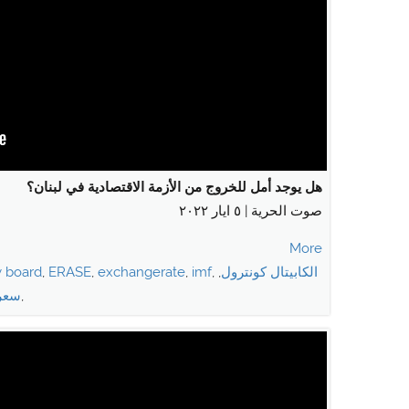
هل يوجد أمل للخروج من الأزمة الاقتصادية في لبنان؟
صوت الحرية | ٥ ايار ٢٠٢٢
More
الكابيتال كونترول
,
,
imf
,
exchangerate
,
ERASE
,
y board
,
سعر