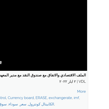
الملف الاقتصادي والاتفاق مع صندوق النقد مع مدير المعهد
VDL | ٢ ايار ٢٠٢٢
More
trol
,
Currency board
,
ERASE
,
exchangerate
,
imf
,
,
الكابيتال كونترول
,
سعر
,
سوداء
,
سوق