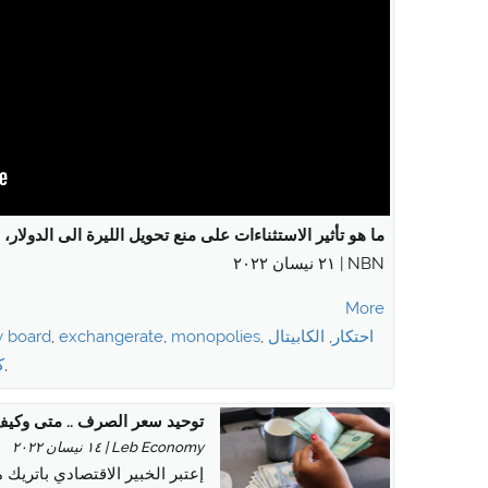
ما هو تأثير الاستثناءات على منع تحويل الليرة الى الدولار
NBN | ٢١ نيسان ٢٠٢٢
More
احتكار
,
الكابيتال
,
monopolies
,
exchangerate
,
y board
,
ك
توحيد سعر الصرف .. متى وكي
Leb Economy | ١٤ نيسان ٢٠٢٢
إعتبر الخبير الاقتصادي باتريك