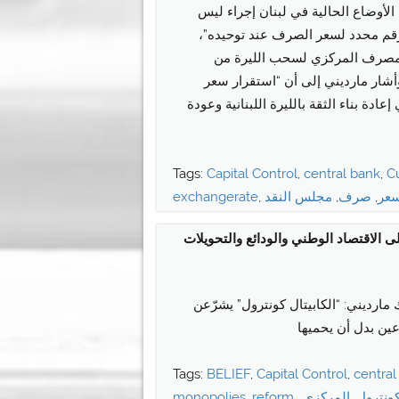
أوضاع الحالية في لبنان إجراء ليس
 رقم محدد لسعر الصرف عند توحيده”،
 المصرف المركزي لسحب الليرة من
أشار مارديني إلى أن “استقرار سعر
دة بناء الثقة بالليرة اللبنانية وعودة
Tags:
Capital Control
,
central bank
,
C
عر
,
صرف
,
مجلس النقد
,
exchangerate
ى الاقتصاد الوطني والودائع والتحويلات
ك مارديني: “الكابيتال كونترول” يشرّعن
عين بدل أن يحميها
Tags:
BELIEF
,
Capital Control
,
central
كونترول
,
المركزي
,
,
reform
,
monopolies