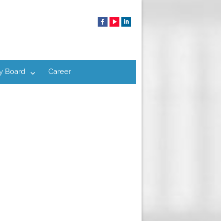
y Board
Career