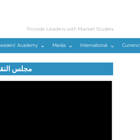
Provide Leaders with Market Studies
Leaders’ Academy
Media
International
Currenc
مجلس النق