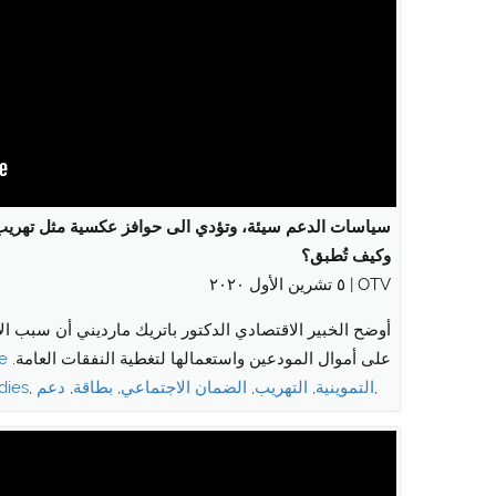
سياسات الدعم سيئة، وتؤدي الى حوافز عكسية مثل تهريب ا
وكيف تُطبق؟
OTV | ٥ تشرين الأول ٢٠٢٠
أوضح الخبير الاقتصادي الدكتور باتريك مارديني أن سبب الأز
More
على أموال المودعين واستعمالها لتغطية النفقات العامة.
dies
,
دعم
,
بطاقة
,
الضمان الاجتماعي
,
التهريب
,
التموينية
,