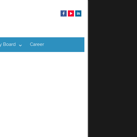
y Board
Career