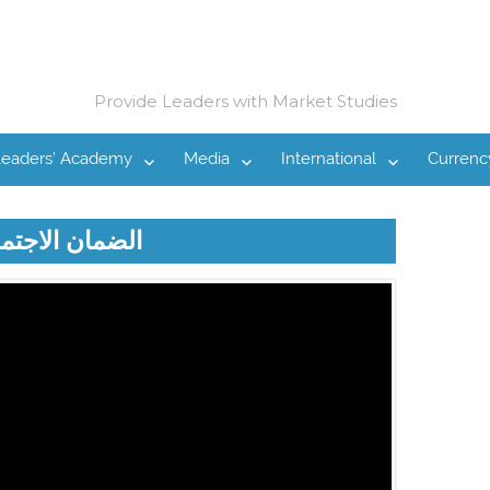
Provide Leaders with Market Studies
Leaders’ Academy
Media
International
Currenc
الضمان الاجتم