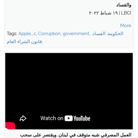
والفساد
LBCI | ١٩ شباط ٢٠٢٢
More
الحكومة
,
الفساد
,
,
government
,
Corruption
,
Apple_c
Tags:
,
قانون الشراء العام
العمل المصرفي شبه متوقف في لبنان. ويقتصر على سحب