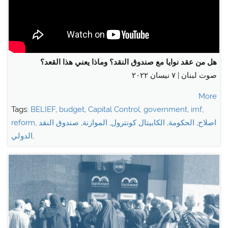
هل من عقد نوايا مع صندوق النقد؟ وماذا يعني هذا القعد؟
صوت لبنان | ٧ نيسان ٢٠٢٢
More
Tags:
BELIEF
,
budget
,
Capital Control
,
government
,
imf
,
اصلاح
,
الحكومة
,
الكابيتال كونترول
,
الموازنة
,
صندوق النقد
,
reform
,
الدولي