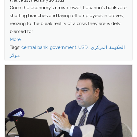
France 24 | February 20, 2022
Once the economy’s crown jewel, Lebanon’s banks are
shutting branches and laying off employees in droves,
resizing to the bleak reality of a crisis they are widely
blamed for.
More
الحكومة
,
المركزي
,
,
USD
,
government
,
central bank
Tags:
,
دولار