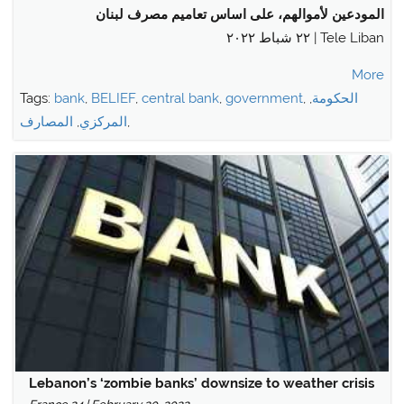
المودعين لأموالهم، على اساس تعاميم مصرف لبنان
Tele Liban | ٢٢ شباط ٢٠٢٢
More
الحكومة
,
,
government
,
central bank
,
BELIEF
,
bank
Tags:
,
المركزي
,
المصارف
Lebanon’s ‘zombie banks’ downsize to weather crisis