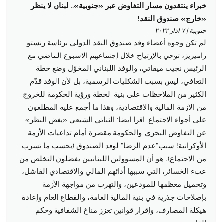
خبراء ينتقدون مسار التفاوض عبر «جنوبية».. لبنان لا ينظر
«خارج» صندوق النقد!
جنوبية | ٧ اذار ٢٠٢٢
لم تكن وجوه أعضاء وفد صندوق النقد الدولي برئاسة رنستو
راميريز، توحي بالإرتياح خلال إجتماعهم الاسبوع الماضي مع
الرئيس نجيب ميقاتي، والوفد اللبناني المخوّل وضع خطة
التعافي، ليس بسبب الشكليات الرسمية، بل لأن الوفد قدّم
الكثير من الملاحظات على بنية الخطة ورؤية الحكومة للخروج
من الازمة المالية والاقتصادية، وهذا ما أجمع عليه المطلعون
على أجواء الاجتماع. اقرا ايضا: الثنائي الشيعي «يغض النظر»
عن التفاوض البحري..والحكومة مقصرة أمام تداعيات الأزمة
الأوكرانية! سبب”عدم الرضا” لوفد الصندوق (بحسب ما تسرب
من الاجتماع)، هو أن المسؤولين اللبنانيين يفضلون التخلص من
عبء الخسائر، التي سببها أدائهم المالي والاقتصادي الفاشل،
وتحميل معظمها للمودعين، والتهرب من مواجهة الأزمة
بإصلاحات جذرية في بنية المالية العامة، والقطاع العام وإعادة
هيكلة المصارف، وإقرار قوانين تعزز مناخ الشفافية وحكم