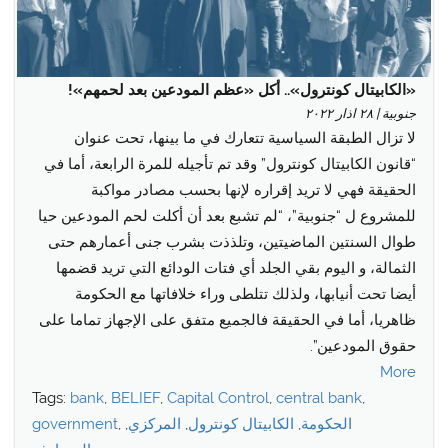
«الكابيتال كونترول».. أكل «عظم المودعين بعد لحمهم»!
جنوبية | ٢٨ اذار ٢٠٢٢
لا تزال الطبقة السياسية تتعارك في ما بينها، تحت عنوان
“قانون الكابيتال كونترول” وقد تم تأجيله للمرة الرابعة، أما في
الحقيقة فهي لا تريد إقراره لإنها بحسب مصادر مواكبة
للمشروع ل “جنوبية”، “لم تشبع بعد أن أكلت لحم المودعين حيا
طوال السنتين الماضيتين، وتلذذت بشرب جنى أعمارهم حتى
الثمالة، و اليوم بقي الجلد أي فتات الودائع التي تريد قضمها
أيضا تحت أنيابها، ولذلك تتلطى وراء خلافاتها مع الحكومة
ظاهريا، أما في الحقيقة فالجميع متفق على الإجهاز تماما على
حقوق المودعين”.
More
Tags:
bank
,
BELIEF
,
Capital Control
,
central bank
,
الحكومة
,
الكابيتال كونترول
,
المركزي
,
,
government