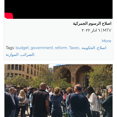
اصلاح الرسوم الجمركية
MTV | ٦ اذار ٢٠٢٢
More
اصلاح
,
الحكومة
,
,
Taxes
,
reform
,
government
,
budget
Tags:
,
الضرائب
,
الموازنة