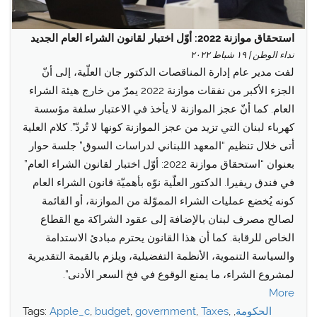
استحقاق موازنة 2022: أوّل اختبار لقانون الشراء العام الجديد
نداء الوطن | ١٩ شباط ٢٠٢٢
لفت مدير عام إدارة المناقصات الدكتور جان العلّية، إلى أنّ
الجزء الأكبر من نفقات موازنة 2022 يمرّ من خارج هيئة الشراء
العام. كما أنّ عجز الموازنة لا يأخذ في الاعتبار سلفة مؤسسة
كهرباء لبنان التي تزيد من عجز الموازنة كونها لا تُردّ”. كلام العلية
أتى خلال تنظيم “المعهد اللبناني لدراسات السوق” جلسة حوار
بعنوان “استحقاق موازنة 2022: أوّل اختبار لقانون الشراء العام”
في فندق ريفيرا. الدكتور العلّية نوّه بأهميّة قانون الشراء العام
كونه يُخضع عمليات الشراء المموّلة من الموازنة، أو القائمة
لصالح مصرف لبنان بالإضافة إلى عقود الشراكة مع القطاع
الخاص للرقابة. كما أن هذا القانون يحترم مبادئ الاستدامة
والسياسة التنموية، الأنظمة التفضيلية، ويلزم بالقيمة التقديرية
لمشروع الشراء، ما يمنع الوقوع في فخ السعر الأدنى”.
More
الحكومة
,
,
Taxes
,
government
,
budget
,
Apple_c
Tags: