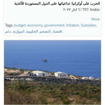
الحرب على أوكرانيا: تداعياتها على الدول المستوردة للأغذية
TRT Arabic | ٦ اذار ٢٠٢٢
More
Tags:
budget
,
economy
,
government
,
Inflation
,
Subsidies
,
,
اقتصاد
,
التضخم
,
الحكومة
,
الموازنة
,
دعم