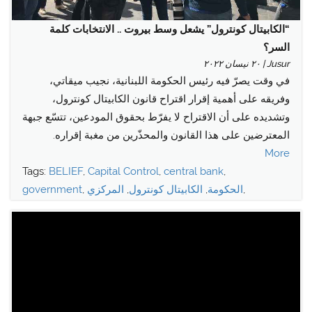
“الكابيتال كونترول” يشعل وسط بيروت .. الانتخابات كلمة
السر؟
Jusur | ٢٠ نيسان ٢٠٢٢
في وقت يصرّ فيه رئيس الحكومة اللبنانية، نجيب ميقاتي،
وفريقه على أهمية إقرار اقتراح قانون الكابيتال كونترول،
وتشديده على أن الاقتراح لا يفرّط بحقوق المودعين، تتسّع جبهة
المعترضين على هذا القانون والمحذّرين من مغبة إقراره.
More
Tags:
BELIEF
,
Capital Control
,
central bank
,
,
الحكومة
,
الكابيتال كونترول
,
المركزي
,
government