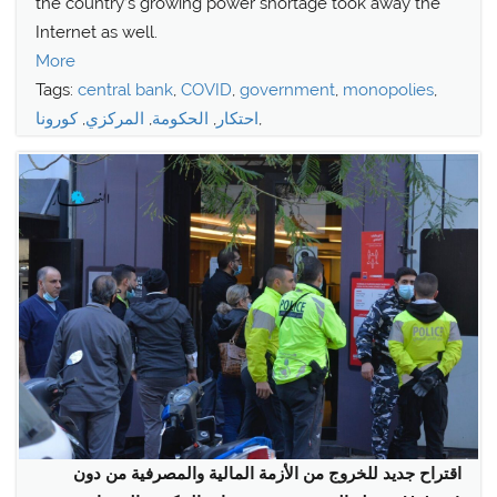
the country’s growing power shortage took away the
Internet as well.
More
Tags:
central bank
,
COVID
,
government
,
monopolies
,
,
احتكار
,
الحكومة
,
المركزي
,
كورونا
اقتراح جديد للخروج من الأزمة المالية والمصرفية من دون