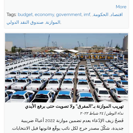
More
اقتصاد
,
الحكومة
,
,
imf
,
government
,
economy
,
budget
Tags:
,
الموازنة
,
صندوق النقد الدولي
تهريب الموازنة بـ”المفرق” ولا تصويت حتى برفع الأيدي
نداء الوطن | ٢٤ شباط ٢٠٢٢
فَضحُ زيف الإدّعاء بعدم تضمين موازنة 2022 أعباءً ضريبية
جديدة، شكّلَ مصدر حرج لكل نائب يوقّع قانونها قبل الانتخابات.