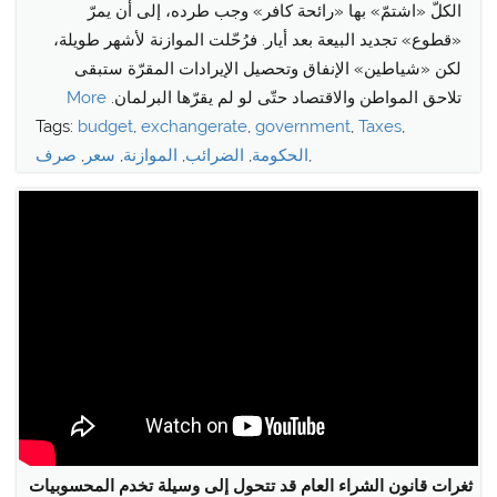
الكلّ «اشتمّ» بها «رائحة كافر» وجب طرده، إلى أن يمرّ
«قطوع» تجديد البيعة بعد أيار. فرُحّلت الموازنة لأشهر طويلة،
لكن «شياطين» الإنفاق وتحصيل الإيرادات المقرّة ستبقى
تلاحق المواطن والاقتصاد حتّى لو لم يقرّها البرلمان.
More
Tags:
budget
,
exchangerate
,
government
,
Taxes
,
,
الحكومة
,
الضرائب
,
الموازنة
,
سعر
,
صرف
ثغرات قانون الشراء العام قد تتحول إلى وسيلة تخدم المحسوبيات