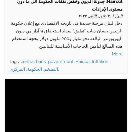
Haircut: جدولة الديون وخفض نفقات الحكومة الى ما دون
مستوى الإيرادات
النهار | ٢١ كانون الثاني ٢٠٢٢
دخل لبنان مرحلة جديدة في تاريخه الاقتصادي مع إعلان حكومة
الرئيس حسان دياب “تعليق” سداد استحقاق 9 آذار من ديون
اليوروبوندز البالغة نحو مليار و200 مليون دولار بحجة استخدام
هذه المبالغ لتأمين الحاجات الأساسية للبنانيين.
More
Tags:
central bank
,
government
,
Haircut
,
Inflation
,
,
التضخم
,
الحكومة
,
المركزي