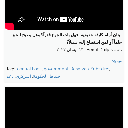
لبنان أمام كارثة حقيقية.. فهل بات الجوع قدراً؟ وهل يصبح الخبز
حلماً أو لمن استطاع إليه سبيلاً؟
Beirut Daily News | ١٣ نيسان ٢٠٢٢
More
Tags:
central bank
,
government
,
Reserves
,
Subsidies
,
,
احتياط
,
الحكومة
,
المركزي
,
دعم