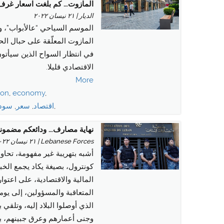
المازوت… كم بلغت اسعار غرف 
الديار | ٢١ نيسان ٢٠٢٢
الموسم السياحي “عالأبواب”، و
المازوت المعلّقة على حبال الحر
في انتظار السواح الذين سيأت
الاقتصادي قليلا.
More
ion
,
economy
,
,
اقتصاد
,
سعر
,
سودا
نهاية مصارف… ودائعكم مضمونة لسقف 75 
Lebanese Forces | ٢١ نيسان ٢٠٢٢
أشبه بتهريبة غير مفهومة، تحاول
كونترول، بصيغة يكاد يجمع ال
المالية والاقتصادية، على اعتوا
المتعاقبة والمسؤولين، إلى يومن
الذي أوصلوا البلاد إليه، وتلقي
وجنى أعمارهم وعرق جبينهم، بشحط