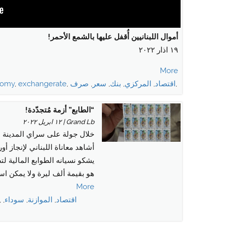
أموال اللبنانيين أُقفل عليها بالشمع الأحمر!
١٩ اذار ٢٠٢٢
More
,
اقتصاد
,
المركزي
,
بنك
,
سعر
,
صرف
,
exchangerate
,
nomy
“الطابع” أزمة مُتجدّدة!
Grand Lb | ١٢ ابريل ٢٠٢٢
خلال جولة على سراي المدينة 
أشاهد معاناة اللبناني لإنجاز أو
يشكو نسيانه الطوابع المالية ل
هو بقيمة ألف ليرة ولا يمكن است
More
اقتصاد
,
الموازنة
,
سوداء
,
,