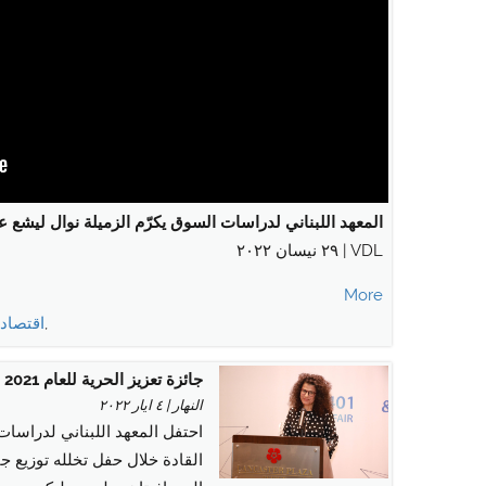
المعهد اللبناني لدراسات السوق يكرّم الزميلة نوال ليشع ع
VDL | ٢٩ نيسان ٢٠٢٢
More
,
اقتصاد
,
جائزة تعزيز الحرية للعام 2021 للزميلة سلوى بعلبكي
النهار | ٤ ايار ٢٠٢٢
احتفل المعهد اللبناني لدراسات