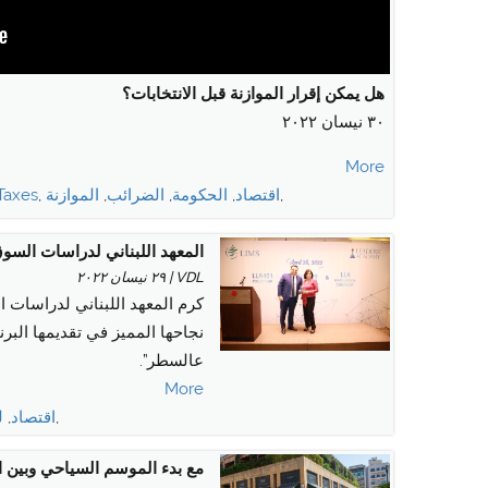
هل يمكن إقرار الموازنة قبل الانتخابات؟
٣٠ نيسان ٢٠٢٢
More
,
اقتصاد
,
الحكومة
,
الضرائب
,
الموازنة
,
Taxes
المعهد اللبناني لدراسات السوق
VDL | ٢٩ نيسان ٢٠٢٢
كرم المعهد اللبناني لدراسات 
نجاحها المميز في تقديمها البر
عالسطر”.
More
,
اقتصاد
,
ل
مع بدء الموسم السياحي وبين ا