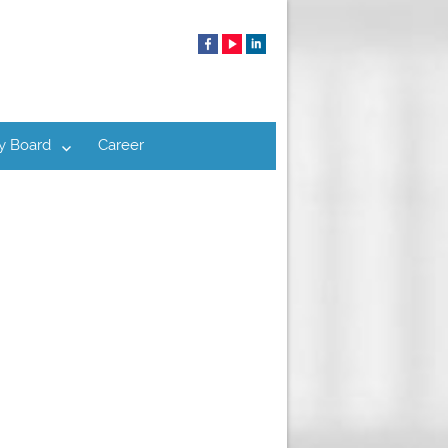
y Board
Career