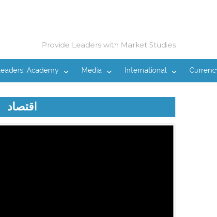
Provide Leaders with Market Studies
Leaders’ Academy
Media
International
Currenc
اقتصاد