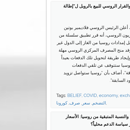
 والقرار الروسي للبيع بالروبل ل”إطالة
أعلن الرئيس الروسي فلاديمير بوتين
فزيون الروسي، أنه قرر تطبيق سلسلة من
ل إمدادات روسيا من الغاز إلى الدول غير
وقد منح المصرف المركزي الروسي مهلة
يجاد طريقة لتحويل تلك الدفعات بعيداً
روسيا ستتوقف عن تلقي الدفعات
رقة”، أضاف بأن “روسيا ستواصل تزويد
د السابقة”.
Tags:
BELIEF
,
COVID
,
economy
,
exch
,
التضخم
,
سعر
,
صرف
,
كورونا
ا والنسبة المتبقية من روسيا: الأسعار
ر سياسة الدعم محلياً؟