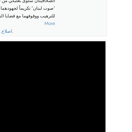
الصحافيتان سلوى بعلبكي من جر
“صوت لبنان” تكريماً لجهودهما 
للترهيب ووقوفهما مع قضايا الن
More
,
اصلاح
,