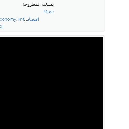
بصيغته المطروحة.
More
اقتصاد
,
,
imf
,
conomy
,
الك