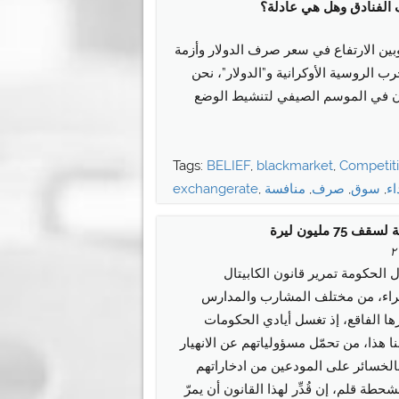
الفنادق وهل هي عادلة؟
بين الارتفاع في سعر صرف الدولار وأزمة
ب الروسية الأوكرانية و”الدولار”، نحن
ون في الموسم الصيفي لتنشيط الوضع
Tags:
BELIEF
,
blackmarket
,
Competit
ء
,
سوق
,
صرف
,
منافسة
,
exchangerate
مليون ليرة
 الحكومة تمرير قانون الكابيتال
خبراء، من مختلف المشارب والمدارس
رها الفاقع، إذ تغسل أيادي الحكومات
ا هذا، من تحمّل مسؤولياتهم عن الانهيار
 بالخسائر على المودعين من ادخاراتهم
ة قلم، إن قُدِّر لهذا القانون أن يمرّ