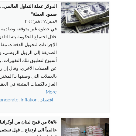
الدولار عملة التداول العالمي..
صمود العملة”
الديار | ٢٧ اذار ٢٠٢٢
في خطوة غير متوقعة وصادمة، 
خلال اجتماع للحكومة بثه التل
الإجراءات لتحويل الدفعات مقاب
الصديقة إلى الروبل الروسي، 
أسبوع لتطبيق تلك التغييرات، وإ
عن العملات الأخرى، وقال إن 
بالعملات التي وصفها بـ”المخت
الغاز بالكميات المثبتة في العقو
More
اقتصاد
,
,
Inflation
,
angerate
85% من قمح لبنان من أوكراني
عالمياً الى ارتفاع … فهل تستم