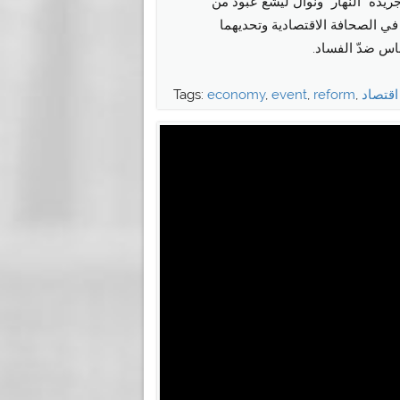
يدة “النهار” ونوال ليشع عبود من
في الصحافة الاقتصادية وتحديهما
اس ضدّ الفساد.
اقتصاد
,
reform
,
event
,
economy
Tags: