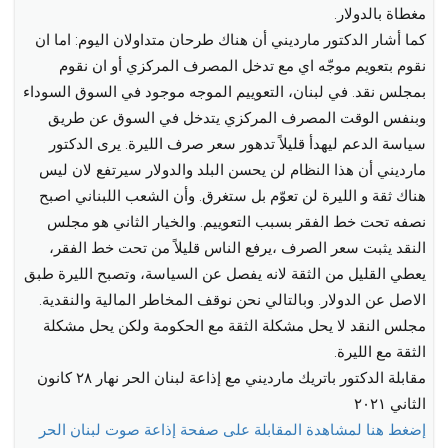
مغطاة بالدولار.
كما أشار الدكتور مارديني أن هناك طرحان متداولان اليوم: اما ان
نقوم بتعويم موجّه اي مع تدخل المصرف المركزي أو ان نقوم
بمجلس نقد. في لبنان، التعوييم الموجه موجود في السوق السوداء
وبنفس الوقت المصرف المركزي يتدخل في السوق عن طريق
سياسة الدعم ليهدأ قليلاً تدهور سعر صرف الليرة. يرى الدكتور
مارديني أن هذا النظام لن يحسن البلد والدولار سيرتفع لان ليس
هناك ثقة و الليرة لن تعوّم بل ستغرق. وأن الشعب اللبناني اصبح
نصفه تحت خط الفقر بسبب التعوييم. والخيار الثاني هو مجلس
النقد يثبت سعر الصرف ،يرفع الناس قليلاً من تحت خط الفقر،
يعطي القليل من الثقة لانه يفصل عن السياسة، وتصبح الليرة طبق
الاصل عن الدولار. وبالتالي نحن نوقف المخاطر المالية والنقدية.
مجلس النقد لا يحل مشكلة الثقة مع الحكومة ولكن يحل مشكلة
الثقة مع الليرة.
مقابلة الدكتور باتريك مارديني مع إذاعة لبنان الحر نهار ٢٨ كانون
الثاني ٢٠٢١
إضغط هنا لمشاهدة المقابلة على صفحة إذاعة صوت لبنان الحر