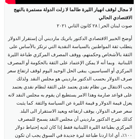
menu
لا مجال لوقف انهيار الليرة طالما لا زلت الدولة مستمرة بالنهج
الاقتصادي الحالي
صوت لبنان الحر | ٢٨ كانون الثاني ٢٠٢١
أوضح الخبير الاقتصادي الدكتور باتريك مارديني أن إستقرار الدولار
يتطلب ثقة المواطنين بالسياسة النقدية التي ترتكز بالأساس على
الثقة بالأشخاص وحكمتهم، ووقف المصرف المركزي طباعة الليرة
اللبنانية .
وبما أنه لا يمكن الإعتماد على الثقة بالحكومة أو المصرف
المركزي أو السياسيين، يبقى الحل الوحيد اليوم لوقف ارتفاع سعر
صرف الدولار بحسب الدكتور مارديني هو مجلس النقد. ولذلك
يجب الانتقال من نظام نقدي يعتمد على الثقة لنظام نقدي يعتمد
على قواعد صارمة وهذا الامر يستطيع ان يقوم به مجلس النقد لانه
يعزل قيمة الدولار و قيمة الليرة عن السياسة والثقة. كما يثبت
سعر صرف الدولار، يوقف ارتفاعه ويعيد الاستقرار الى البلد.
كذلك شرح الدكتور مارديني أن مجلس النقد يسمح للمصرف
المركزي بطباعة الليرة اللبنانية فقط إذا كان لديه إحتياط دولار
١٠٠٪، أي اذا اردنا طباعة ليرة جديدة في السوق يجب ان تكون