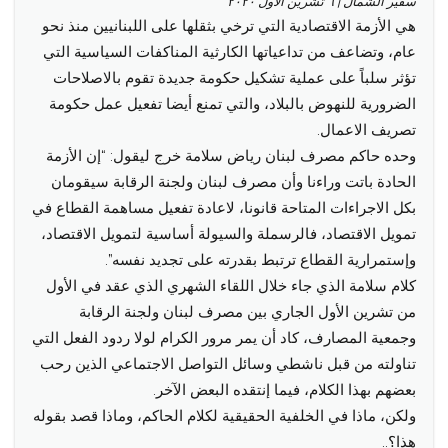
سفير الشمال | ٦ تشرين الأول ٢٠٢٠
menu
هي الأزمة الاقتصادية التي ترخي بثقلها على اللبنانيين منذ نحو
عام، وتضاعف من تداعياتها الكارثية المناكفات السياسية التي
تؤثر سلباً على عملية تشكيل حكومة جديدة تقوم بالاصلاحات
الضرورية للنهوض بالبلاد،
والتي تمنع أيضا تفعيل عمل حكومة
تصريف الاعمال.
وحده حاكم مصرف لبنان رياض سلامة خرج ليقول: “إن الأزمة
الحادة باتت وراءنا وأن مصرف لبنان ولجنة الرقابة سيقومان
بكل الاجراءات المتاحة قانونا، لاعادة تفعيل مساهمة القطاع في
تمويل الاقتصاد، فالرسملة والسيولة أساسية لتمويل الاقتصاد،
وإستمرارية القطاع ترتبط بقدرته على تجديد نفسه”.
كلام سلامة الذي جاء خلال اللقاء الشهري الذي عقد في الأول
من تشرين الأول الجاري بين مصرف لبنان ولجنة الرقابة
وجمعية المصارف، كاد أن يمر مرور الكرام لولا ردود الفعل التي
تناولته من قبل ناشطي وسائل التواصل الاجتماعي الذين رحب
بعضهم بهذا الكلام، فيما إنتقده البعض الآخر.
ولكن، ماذا في الخلفية الحقيقية لكلام الحاكم، وماذا قصد بقوله
هذا؟..