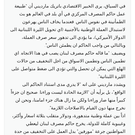
في السياق، يرى الخبير الاقتصادي باتريك مارديني أن “طبيعة
عمل حاكم المصرف المركزي في أي بلد في العالم هو بث
الطمأنينة في نفوس الناس. فعندما يخاف الناس يهرعون
لاستبدال العملة الوطنية بالأجنبية (اي تحويل الليرة اللبنانية الى
الدولار الأميركي)، ما يؤدي الى تدهور سعر صرف العملة،
وبالتالي من واجب الحاكم ان يطمئن الناس”.
ويضيف: “ما قاله حاكم مصرف لبنان يصب في هذا الاتجاه. اي
تطمين الناس وتطمين الاسواق من اجل التخفيف من حالات
الهلع التي يمكن ان تحصل والتي تؤدي الى ضغط متواصل على
الليرة اللبنانية”.
ويشدد مارديني على انه “لا يدري مدى استناد الحاكم الى
الواقع”، بل برأيه أن “الازمة الحادة ليست وراءنا. صحيح ان جزءاً
كبيراً منها صار وراءنا ولكن ما زال هناك جزء امامنا، ونحن لن
نخرج منها دون القيام بالاصلاحات اللازمة”.
اذاً بين عملة وطنية متدهورة، ودولار متقلب بثلاثة اسعار وأكثر،
وغيبوبة كاملة للدولة، يخرج حاكم مصرف لبنان ليعطي
المواطنين جرعة “مورفين” بدل العمل على التخفيف من حدة