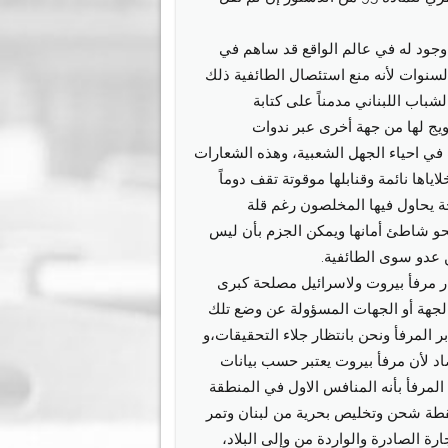
 وجود له في عالم الواقع قد ساهم في
لسنوات لأنه منع استئصال الطائفية ذلك
باب اللبناني مدمناً على كتابة
ويج لها من جهة أخرى عبر ندوات
ي احياء الجهل الشعبية، وهذه الشعارات
ها نائمة وقنابلها موقوتة تقف دوماً
ة يحاول فيها المخلصون رغم قلة
 نحو شاطئ أمانها ويمكن الجزم بأن ليس
 عدو سوى الطائفية.
جار مرفأ بيروت ولاسرائيل مصلحة كبرى
لجهة أو الجهات المسؤولة عن وضع تلك
ر المرفأ ونحن بانتظار جلاء التحقيقات،و
اد لأن مرفأ بيروت يعتبر حسب بيانات
لمرفأ بأنه المنافس الاول في المنطقة
ر نقطة شحن وتخليص بحرية من لبنان وتمر
حركة التجارة الصادرة والواردة من وإلى البلاد،