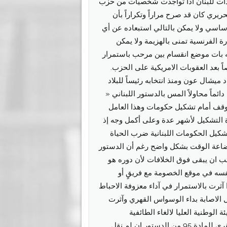
عدات للبنان اذا تواجدت شخصيات من حزب
ريري كان قد صرح مراراً وتكراراً بأن
اسي ولا يمكن بالتالي استبعاده عن أي
 الفرنسية تمنى بالهزيمة ولا يمكن
ه بات موضع انقسام بين مرحب باستمرار
 بعد العقوبات الامريكية على الحزب.
ميشال عون ومنذ انتخابه رئيساً للبلاد
ئماً محاولاً المس بالدستور اللبناني «
وقف أمام تشكيل حكومات وهذا العامل
ة التشكيل لأشهر عدة وعلى أكمل وجه إذ
شكيل الحكومات اللبنانية ضرب الحياة
اضاعة الوقت بشكل واضح رغم أن الدستور
 ان يبقى فوق الخلافات لأن دوره هو
سه في موقع الخصومة مع فريقٍ أو
 آثرت بالاستمرار في آداء معزوفة الاحباط
الاصابة بداء الوسواس القهري وآثرت
الوطنية العليا لالغاء الطائفية
السياسية التي تشكل العمود الفقري للمادة 95 من الدستور إن لم نقل