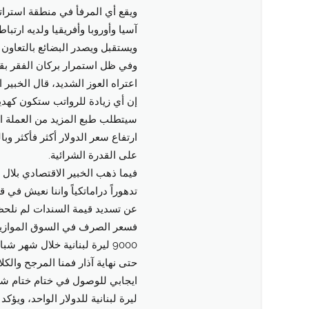
ويقع أي المرفأ في منطقة استراتي
ويستقبل ويصدر البضائع بالتعاون مع 300 مرفأ حول ال
وفي ظل استمرار بركان الفقر بق
إن أي زيادة للرواتب ستكون كهد
سيتطلب طبع المزيد من العملة ال
ارتفاع سعر الدولار أكثر فأكثر وبا
على القدرة الشرائية.
فيما ذهب الخبير الاقتصادي بلال عل
تدهوراً دراماتكياً واننا نعيش في 
عن تسديد قيمة السندات لم نلحظ
فسعر الصرف في السوق الموازية 
9000 ليرة لبنانية خلال شهر ش
حتى نهاية آذار فمنا المرجح والك
ليرة لبنانية للدولار الواحد، ويؤ