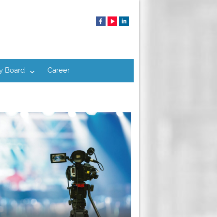
y Board
Career