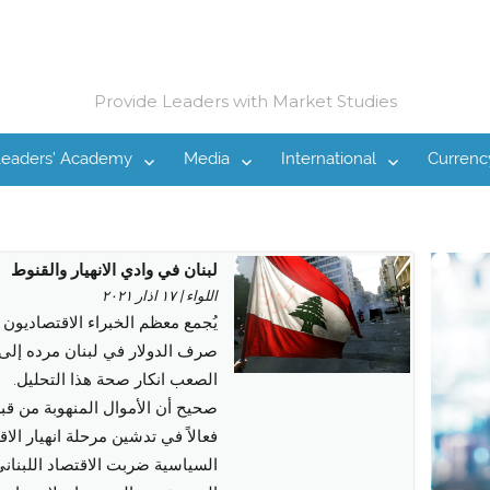
Provide Leaders with Market Studies
Leaders’ Academy
Media
International
Currenc
لبنان في وادي الانهيار والقنوط
اللواء | ١٧ اذار ٢٠٢١
يُجمع معظم الخبراء الاقتصاديون ا
صرف الدولار في لبنان مرده إلى 
الصعب انكار صحة هذا التحليل.
صحيح أن الأموال المنهوبة من قبل
فعالاً في تدشين مرحلة انهيار الاقت
السياسية ضربت الاقتصاد اللبناني 