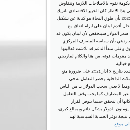
كومة تقوم بالاصلاحات اللازمة وتتفاوض
 هذا الاطار كان الخبير الاقتصادي باتريك
مارديني قد أفاد بتاريخ 12 شباط 2021 بأن طوق النجاة هو كناية عن تشكيل
حال أقدم لبنان على ابرام اتفاق مع
 سعر الدولار سينخفض لأن لبنان يكون قد
ارديني بأن سياسة المصرف المركزي
ق وعلى مبدأ الدعم قد تلاشت فعاليتها
 مقومات قوته، من هنا والكلام لمارديني
خيالية.
أما الخبير جاسم عجاقة كان قد شدد بتاريخ 3 آذار 2021 على ضرورة منع
ملات الداخلية وحصر التعامل به في
ة وهذا لا يعني سحب الدولارات من الناس
م عبر المصارف كما يجب وقف التعامل
انها أن تتحقق حينما يتوفر القرار
ؤمنون الدولار بشكل دائم وبمبالغ كبرى،
تيجة توفر الحماية السياسية لهم.
على موقع