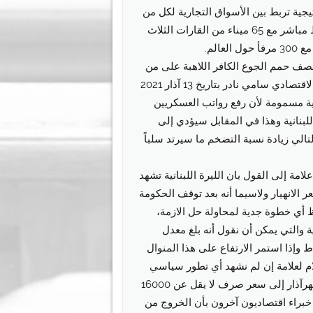
جية تربط بين الأسواق التجارية لكل من
آسيا وأوروبا وأفريقيا ولديه ارتباط مباشر مع 65 ميناء من القارات الثلاث
عالم.
صف حمم الجوع الكافر اللاهبة على من
اعتراه العوز الشديد، قال الخبير الاقتصادي سامي نادر بتاريخ 13 آذار 2021
ية مسمومة لأن رفع رواتب العسكريين
لبنانية وهذا في المقابل سيؤدي إلى
لتالي زيادة نسبة التضخم ما سيرتد سلباً
امة إلى القول بان الليرة اللبنانية تشهد
قعر الانهيار ولاسيما أنه بعد توقف الحكومة
 أي خطوة جدية لمحاولة حل الازمة،
والتي يمكن أن نقول أنه بلغ معدل
باط وإذا استمر الارتفاع على هذا المنوال
لام لعلامة إن لم نشهد أي تطور سياسي
ايجابي للوصول في ختام ختام شهرآذار إلى سعر صرف لا يقل عن 16000
كد خبراء اقتصاديون آخرون بأن الخروج من