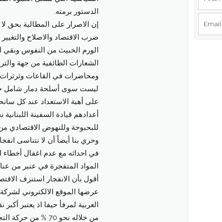
الدستور برمته.
إن الاصرار على المطالبة بحق لا
ضرب الاقتصاد والاصلاح والتغيير 
الورم الخبيث من النفوس وبقي الش
الشعارات الطائفية من جهة والتر
ومحاضرات في القاعات وثرثرات ف
ليست سوى أسلحة دمار شامل خلايا
على أهبة الاستعداد عند كل سانح
أعدادهم قيادة السفينة اللبنانية
للبحبوحة وللنهوض الاقتصادي من
وحري بنا أيضاً أن لا نتناسى انف
في احداثه مع عدم اغفال أخطاء ا
المواد المتفجرة في عنبر من عناب
أقول بأن الانفجار استنزف الاقتص
عرضها الموقع الالكتروني لشركة ا
العربية لمرفأ حيفا اذ يعتبر أكب
من خلاله نحو 70 % من 