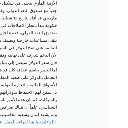
الأزمة المأزق يتجلى في تشكيل ح
جدياً مع صندوق النقد الدولي، وفي
حكومة تبدأ بانجاز الاصلاحات في 
صندوق النقد الدولي، فعندها فإن
تلقى مساعدات خارجية ويضيف م
القائمة على ضخ الدولار في السو
لأن الدعم شارف على نهايته وفقد
فإن سعر الدولار سيصل إلى مبالغ 
التعامل بالدولار على صعيد المعا
الأسواق المالية والتجارة الدولي
بل يمكن لهم الاحتفاظ بدولاراته
بالشيكات، كما ان هذه الأمور بامك
السياسي، علماً أن هناك صرافين ي
ولم يشهد لبنان وشعبه محاسبتهم ن
اللواء
إضغط هنا لقراءة المقال 