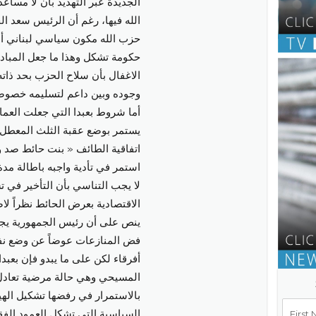
الجديدة عبر التهديد بان لا مسا
الله فيها، رغم أن الرئيس سعد الح
حزب الله مكون سياسي لبناني أس
حكومة تشكل وهذا ما جعل المبادرة
الاغفال بأن سلاح الحزب بحد ذات
وجوده وبين داعم لتسليمه خصوصاً
أما شروط بعبدا التي جعلت العماد 
يستمر بوضع عقبة الثلث المعطل دا
اتفاقية الطائف « بنت حائط صد 
استمر في تأدية واجبه باطالة مد
لا يجب التناسي بأن التأخير في ت
الاقتصادية بعرض الحائط نظراً ل
ينص على أن رئيس الجمهورية يجب
فض المنازعات عوضاً عن وضع نف
أفرقاء لكن على ما يبدو فإن بعبدا
المسيحي وهي حالة مرضية تعادل 
بالاستمرار في رفضها تشكيل الهيئة 