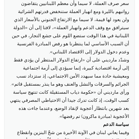
سعر صرف العملة، لا سيما وأن معظم اللبنانيين يتقاضون
رواتبهم بالليرة ومع انهيار العملة ستنخفض قدرتهم الشرائية
ولن يعود لها قيمة، لا سيما مع الارتفاع الجنوني بالأسعار الذي
سيترافق مع وقف الدعم وانهيار العملة»، لافتا إلى أن «الدولة
اللبنانية في هذا الوقت ستضع اللوم على جشع التجار، في حين
أن السبب الأساسي لما ينتظرنا هو رفض المبادرة الفرنسية
وعدم دخول الدولار إلى الاقتصاد اللبناني».
وشدّد مارديني على أن «ارتفاع الدولار المنتظر لن يؤدي فقط
إلى أزمة اقتصادية كبيرة، إنما سيؤدي إلى أزمة اجتماعية
ومعيشية حادة مما سيهدد الأمن الاجتماعي، إذ ستزداد نسب
الجرائم والسرقات والنشل والعنف وهو ما ينذر بمستقبل قاتم».
ورأى مارديني أن «حكومة دياب المستقيلة كانت تنتهج سياسة
كسب الوقت، إذ كانت تدرك جيدا أن الاحتياطي المصرفي ينتهي
بعد شهرين بانتظار أعجوبة لإنقاذ الوضع، وعندما جاءت هذه
الأعجوبة (مبادرة ماكرون) تم رفضها».
سياسة الدعم
وفيما يعاني لبنان في الآونة الأخيرة من شحّ البنزين وانقطاع