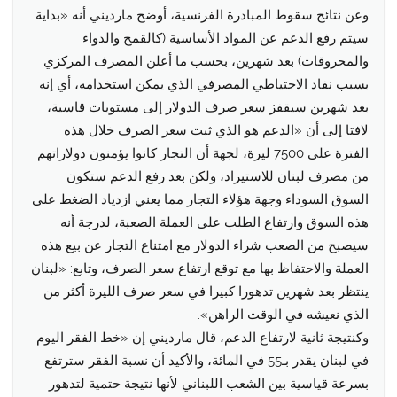
وعن نتائج سقوط المبادرة الفرنسية، أوضح مارديني أنه «بداية
سيتم رفع الدعم عن المواد الأساسية (كالقمح والدواء
والمحروقات) بعد شهرين، بحسب ما أعلن المصرف المركزي
بسبب نفاد الاحتياطي المصرفي الذي يمكن استخدامه، أي إنه
بعد شهرين سيقفز سعر صرف الدولار إلى مستويات قاسية،
لافتا إلى أن «الدعم هو الذي ثبت سعر الصرف خلال هذه
الفترة على 7500 ليرة، لجهة أن التجار كانوا يؤمنون دولاراتهم
من مصرف لبنان للاستيراد، ولكن بعد رفع الدعم ستكون
السوق السوداء وجهة هؤلاء التجار مما يعني ازدياد الضغط على
هذه السوق وارتفاع الطلب على العملة الصعبة، لدرجة أنه
سيصبح من الصعب شراء الدولار مع امتناع التجار عن بيع هذه
العملة والاحتفاظ بها مع توقع ارتفاع سعر الصرف، وتابع: «لبنان
ينتظر بعد شهرين تدهورا كبيرا في سعر صرف الليرة أكثر من
الذي نعيشه في الوقت الراهن».
وكنتيجة ثانية لارتفاع الدعم، قال مارديني إن «خط الفقر اليوم
في لبنان يقدر بـ55 في المائة، والأكيد أن نسبة الفقر سترتفع
بسرعة قياسية بين الشعب اللبناني لأنها نتيجة حتمية لتدهور