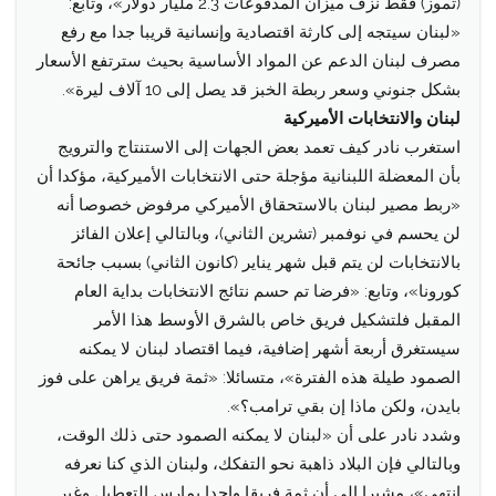
(تموز) فقط نزف ميزان المدفوعات 2.3 مليار دولار»، وتابع:
«لبنان سيتجه إلى كارثة اقتصادية وإنسانية قريبا جدا مع رفع
مصرف لبنان الدعم عن المواد الأساسية بحيث سترتفع الأسعار
بشكل جنوني وسعر ربطة الخبز قد يصل إلى 10 آلاف ليرة».
لبنان والانتخابات الأميركية
استغرب نادر كيف تعمد بعض الجهات إلى الاستنتاج والترويج
بأن المعضلة اللبنانية مؤجلة حتى الانتخابات الأميركية، مؤكدا أن
«ربط مصير لبنان بالاستحقاق الأميركي مرفوض خصوصا أنه
لن يحسم في نوفمبر (تشرين الثاني)، وبالتالي إعلان الفائز
بالانتخابات لن يتم قبل شهر يناير (كانون الثاني) بسبب جائحة
كورونا»، وتابع: «فرضا تم حسم نتائج الانتخابات بداية العام
المقبل فلتشكيل فريق خاص بالشرق الأوسط هذا الأمر
سيستغرق أربعة أشهر إضافية، فيما اقتصاد لبنان لا يمكنه
الصمود طيلة هذه الفترة»، متسائلا: «ثمة فريق يراهن على فوز
بايدن، ولكن ماذا إن بقي ترامب؟».
وشدد نادر على أن «لبنان لا يمكنه الصمود حتى ذلك الوقت،
وبالتالي فإن البلاد ذاهبة نحو التفكك، ولبنان الذي كنا نعرفه
انتهى»، مشيرا إلى أن ثمة فريقا واحدا يمارس التعطيل وغير