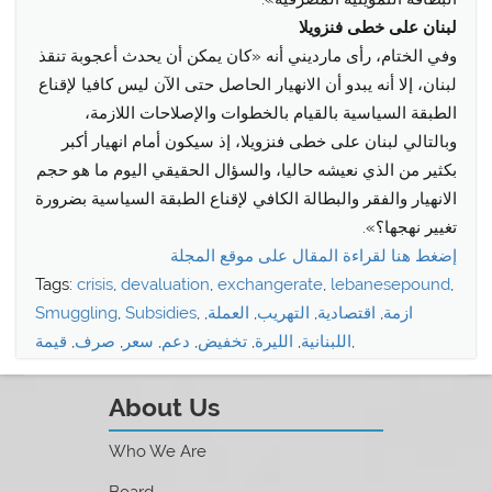
لبنان على خطى فنزويلا
وفي الختام، رأى مارديني أنه «كان يمكن أن يحدث أعجوبة تنقذ
لبنان، إلا أنه يبدو أن الانهيار الحاصل حتى الآن ليس كافيا لإقناع
الطبقة السياسية بالقيام بالخطوات والإصلاحات اللازمة،
وبالتالي لبنان على خطى فنزويلا، إذ سيكون أمام انهيار أكبر
بكثير من الذي نعيشه حاليا، والسؤال الحقيقي اليوم ما هو حجم
الانهيار والفقر والبطالة الكافي لإقناع الطبقة السياسية بضرورة
تغيير نهجها؟».
إضغط هنا لقراءة المقال على موقع المجلة
Tags:
crisis
,
devaluation
,
exchangerate
,
lebanesepound
,
ازمة
,
اقتصادية
,
التهريب
,
العملة
,
,
Subsidies
,
Smuggling
,
اللبنانية
,
الليرة
,
تخفيض
,
دعم
,
سعر
,
صرف
,
قيمة
About Us
Who We Are
Board