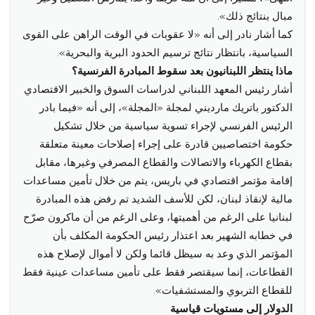
مبال بنتائج ذلك».
كما أشار نادر إلى أنه «لا عقوبات في الوقت الراهن على القوى
السياسية، بانتظار نتائج ترسيم الحدود البرية والبحرية».
ماذا ينتظر اللبنانيون بعد سقوط المبادرة الفرنسية؟
أشار رئيس المعهد اللبناني لدراسات السوق والخبير الاقتصادي
الدكتور باتريك مارديني لمجلة «المجلة»، إلى أنه «فيما بادر
الرئيس الفرنسي لإجراء تسوية سياسية من خلال تشكيل
حكومة اختصاصيين قادرة على إجراء إصلاحات معينة متعلقة
بقطاع الكهرباء والاتصالات والقطاع المصرفي وغيرها، مقابل
إقامة مؤتمر اقتصادي في باريس، يتم من خلال تأمين مساعدات
مالية لإنقاذ لبنان، لكن للأسف الشديد تم رفض هذه المبادرة
لبنانيا على الرغم من أهميتها، وعلى الرغم من أن ماكرون صرّح
في خطابه الشهير بعد اعتذار رئيس الحكومة المكلف بأن
المؤتمر الذي وعد به سيظل قائما ولكن لا أموال لإصلاح هذه
القطاعات، إنما سيقتصر فقط على تأمين مساعدات عينية فقط
للقطاع التربوي والمستشفيات».
الدولار إلى مستويات قياسية