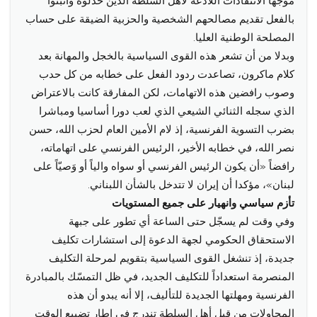
موجها الانتقادات اللاذعة لأهل السلطة الذين خذلوه وأثبتوا
بالفعل تقديم مصالحهم الشخصية والحزبية الضيقة على حساب
المصلحة الوطنية العليا.
وبدلا من أن تشعر هذه القوى السياسية بالخجل والمهانة بعد
كلام ماكرون، تصاعدت ردود الفعل على خطابه من كل حدب
وصوب رافضين هذه الاتهامات، لكن المفارقة كانت بالاعتراض
الذي سجله الثنائي الشيعي الذي لعب دورا أساسيا ومباشرا
بضرب التسوية الفرنسية، إذ لام الأمين العام لحزب الله، حسن
نصر الله، في خطابه الأخير، ‏الرئيس الفرنسي على اتهاماته،
رافضاً «أن يكون ‏الرئيس الفرنسي أو سواه والياً أو وَصيّاً على
لبنان»، مؤكدا أن إيران لا تتدخل بالشأن اللبناني.
تأزم سياسي وانهيار على جميع المستويات
وفي وقت لم يسجّل حتى الساعة أي تطور على جبهة
الاستحقاق الحكومي لجهة ‏الدعوة إلى استشارات تكليف
جديدة، إذ تنشغل القوى السياسية بتقويم لمرحلة التكليف
المنصرمة استعداداً ‏للتكليف الجديد، في ظل التمسّك بالمبادرة
الفرنسية ومهلتها ‏الجديدة للتأليف، إلا أنه يبدو أن هذه
المحاولات من قبل أهل السلطة تندرج في إطار تضييع الوقت