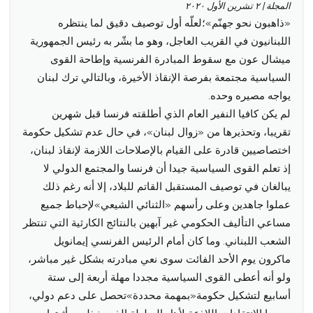
menu
المجلة | ٢ تشرين الأول ٢٠٢٠
«ذاهبون نحو جهنّم»؛لعلّه أول توصيف دقيق لما ينتظره
اللبنانيون في القريب العاجل، وهو ما بشّر به رئيس الجمهورية
ميشال عون مع سقوط المبادرة الفرنسية وإطاحة القوى
السياسية مجتمعة بفرصة الإنقاذ الأخيرة، وبالتالي ترك لبنان
يواجه مصيره وحده.
لم يكن كافيا النفير العام الذي أطلقته فرنسا قبل شهرين
تقريبا، وتحذيرها من «زوال لبنان»، في حال عدم تشكيل حكومة
اختصاصيين قادرة على القيام بالإصلاحات اللازمة لإنقاذ لبنان،
إذ تعلم القوى السياسية جيدا أن فرنسا والمجتمع الدولي لا
يبالغان في توصيف المستقبل القاتم للبلاد، إلا أنه رغم ذلك
عملوا جاهدين وعلى رأسهم «الثنائي الشيعي»لإحباط جميع
مساعي التأليف الحكومي غير آبهين بالنتائج الكارثية التي تنتظر
الشعب اللبناني. وما كان أمام الرئيس الفرنسي إيمانويل
ماكرون يوم الأحد الفائت سوى نعي مبادرته بشكل غير مباشر،
ولو أنه أعطى القوى السياسية مجددا مهلة أربعة إلى ستة
أسابيع لتشكيل حكومة«بمهمة محددة»تحصل على دعم دولي،