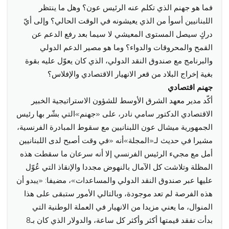
فما هو جهنم الذي تكلم عنه الرئيس عون؟ وهل ما ينتظر
اللبنانيين أسوأ من الذي يعيشونه في الوقت الحالي؟ وإلى أيّ
دركٍ سيصل المستوى المعيشي لا سيما بعد رفع الدعم عن
القمح والمحروقات والدواء؟ وما هو مصير الدعم الدولي
والبرنامج مع صندوق النقد الدولي، الذي كان يعوّل عليه بقوة
بغية إخراج البلاد من قعر الانهيار الاقتصادي والإفلاس؟
جهنم اقتصادي
أكّد مدير معهد الشرق الأوسط للشؤون الاستراتيجية الخبير
الاقتصادي الدكتور سامي نادر، على «جهنم»التي بشّر بها رئيس
الجمهورية ميشال عون اللبنانيين مع سقوط المبادرة الفرنسية،
مشيرا في حديث لـ«المجلة»أنه «في وقت أصبح لدى اللبنانيين
أمل مع مجيء الرئيس الفرنسي إلا أنه سرعان ما سقطت هذه
المظلة وتلاشت كل الآمال بالنهوض مجددا والإنقاذ التي عُوّل
عليها عبر صندوق النقد الدولي والمساعدات»، مضيفا: «يبدو أن
هذه الفرصة لم تعد موجودة، وبالتالي الأمور ستبقى على هذا
المنوال، ما يعني مزيدا من الانهيار في العملة الوطنية التي
بدأت تفقد قيمتها أكثر وأكثر كل ساعة، والدولار الذي كان بـ8