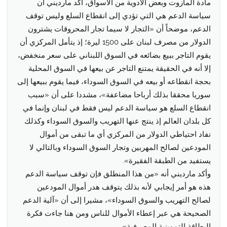
مادة المازوت وبعض الأدوية من الأسواق، أكّد مارديني أن
سياسة الدعم هي التي تؤدي إلى انقطاع السلع وليس توقف
الدعم، موضحاً أن «التجار لا سيما تجار المحروقات يشترون
الدولار من مصرف لبنان على 1500 ليرة؛ إذ يتأمل المركزي أن
يقوم التاجر ببيع بضائعه في السوق اللبناني على سعر منخفض،
إلا أنه في الحقيقة يمتنع التاجر عن بيعها في السوق المحلية
بحجة انقطاعه أو بيعه في السوق السوداء، فيما يقوم ببيعها إلى
سوريا محققا بذلك أرباحا مضاعفة»، مشددا على أن «سبب
انقطاع السلع هو سياسة الدعم ليس فقط في لبنان وإنما في
كل بلدان العالم إذ ينتج عنها التهريب والسوق السوداء وكذلك
نفاد احتياطي الدولار من المركزي أي ما تبقى من أموال
المودعين لصالح المهربين وتجار السوق السوداء وبالتالي لا
يستفيد من الطبقة الفقيرة».
وأكد مارديني أنه «من هذا المنطلق فإن توقف سياسة الدعم
هذه هو أمر إيجابي لأنه بذلك يتوقف هدر أموال المودعين
لصالح التهريب والسوق السوداء»، مشيرا إلى أن «آلية الدعم
الصحيحة هي عبر إعطاء الأموال للناس ومن هنا جاءت فكرة
البطاقة التموينية المصرفية».