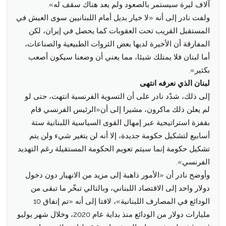
آلاف ليرة سيستمر بالصعود ولم يعد هناك سقف له».
ولفت نادر إلى أنه «لا خيار بديل أمام اللبنانيين سوى العيش في
المستقبل القريب تحت العقوبات كما يحصل في إيران، لكن
المفارقة أن الأخيرة لديها بعض الثروات الطبيعية والصناعات،
أما لبنان فلا يمتلك شيئا، مما يعني أن وضعنا سيكون أصعب
بكثير».
لبنان الذي نعرفه انتهى
إلى ذلك، شدّد نادر على أن التسوية الفرنسية انتهت، حتى لو
لم يعلن ذلك ماكرون، مشيرا إلى أن«الرئيس الفرنسي قام
بقفزة استراتيجية عبر إمهال القوى السياسية اللبنانية ستة
أسابيع لتشكيل حكومة جديدة، إلا أنه لن يتغير شيء ولن يتم
تشكيل حكومة إنما سيتم تعويم الحكومة المستقيلة رغم التهديد
الفرنسي».
وأوضح نادر أن «الأمور ذاهبة إلى مزيد من الانهيار دون دخول
دولار واحد إلى الاقتصاد اللبناني، وبالتالي تبخّر ما تبقى من
الودائع في المصارف اللبنانية»، لافتا إلى أنه «تم إنفاق 10
مليارات دولار من الودائع منذ بداية عام 2020، وخلال شهر يوليو