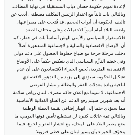
لإعادة تعويم حكومة حسان دياب المستقيلة في نهاية المطاف.‏
وبالتالي بات ثابتاً مع اعتذار الرئيس المكلف مصطفى أديب عن
تأليف الحكومة أن أبواب الجحيم، قد فُتحت على مصراعيها،
واضعة البلاد أمام أسوأ الاحتمالات وعلى مختلف الصعد.
فالاستقرار السياسي والأمني الهش أساساً بات في خطر، كما
أن الأوضاع الاقتصادية والمالية والاجتماعية المتدهورة أصلاً
دخلت مرحلة حرجة مع ضياع حظوظ الحصول على دعم دولي.
وفي خضم التأزُّم السياسي الذي ينعكس حكماً على الأوضاع
الاقتصادية المتردية، يُجمع الخبراء الاقتصاديون على أن عدم
تشكيل الحكومة سيؤدي إلى مزيد من التدهور الاقتصادي،
لناحية زيادة معدلات الفقر والبطالة وانتشار الفوضى
الاجتماعية، لا سيما مع إعلان حاكم مصرف لبنان رياض سلامة
أنه بعد شهرين سيتم رفع الدعم عن السلع الغذائية الأساسية
مما سيؤدي حتما إلى انهيار إضافي بقيمة العملة الوطنية
وبالتالي ثمة عائلات كثيرة لن تستطيع تأمين قوتها اليومي، ما
يضع مصير البلاد على المحك، مع انتشار الفقر والجوع، فيما
يتخوّف الخبراء بأن يسير لبنان على خطى فنزويلا.